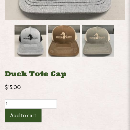
Duck Tote Cap
$
15.00
Duck
Tote
Add to cart
Cap
quantity